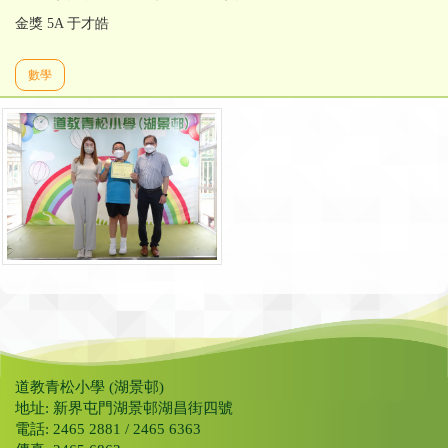
金獎 5A 于才皓
數學
道教青松小學 (湖景邨)
地址: 新界屯門湖景邨湖昌街四號
電話: 2465 2881 / 2465 6363