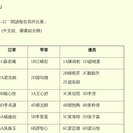
」
報告寫作比賽」
書組合辦)
亞軍
季軍
優異
1C蘇若曦
1B江晞彤
1A陳靖桁 1D趙翊童
2B鍾曉昇 2C鄒銘升
2A梁浩銘
2D謝珀翹
2E趙蒑穎
3B楊心悅
3A王心妤
3C黃信熙 3D李澄
4D李卓謙
4D蔡志醇
4B鄧煦陶 4B黃梓倩
5A楊婕由
5B李晉暠
5C黃海晴 5D張子森
6A吳姝玉
6B譚智心
6C梁苡翹 6D梁沁悅