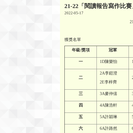
21-22「閱讀報告寫作比賽
2022-05-17
21-22「閱讀
(中文組、圖
獲獎名單
年級
/
獎項
冠軍
一
1D陳樂怡
2A李鎧澄
二
2E李梓齊
三
3A麥仲僖
四
4A陳浩軒
五
5A許穎琳
六
6A許路然