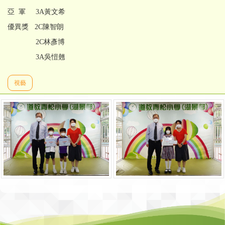
亞 軍 3A黃文希
優異獎 2C陳智朗
2C林彥博
3A吳愷翹
視藝