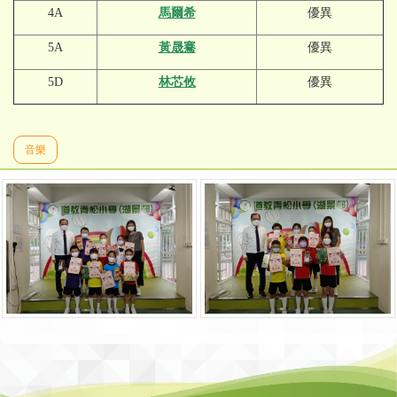
4A
馬爾希
優異
5A
黃晟騫
優異
5D
林芯攸
優異
音樂