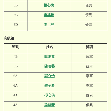
3B
楊心悅
優異
3C
李其駿
優異
3D
李 澄
優異
高級組
班別
姓名
獎項
4B
歐陽葵
冠軍
6B
陳曉藝
亞軍
6A
鄭心怡
季軍
6A
羅子希
季軍
4A
岑心僑
優異
4A
梁健豪
優異