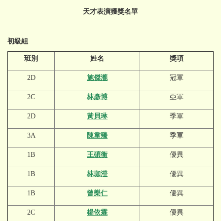
天
才表演獲獎名單
初級組
班別
姓名
獎項
2D
施傑瀧
冠軍
2C
林彥博
亞軍
2D
黃貝琳
季軍
3A
陳韋臻
季軍
1B
王碩衡
優異
1B
林珈澄
優異
1B
曾樂仁
優異
2C
楊依霖
優異