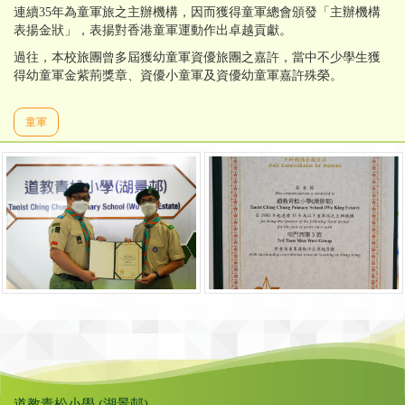
連續35年為童軍旅之主辦機構，因而獲得童軍總會頒發「主辦機構
表揚金狀」，表揚對香港童軍運動作出卓越貢獻。
過往，本校旅團曾多屆獲幼童軍資優旅團之嘉許，當中不少學生獲
得幼童軍金紫荊獎章、資優小童軍及資優幼童軍嘉許殊榮。
童軍
道教青松小學 (湖景邨)