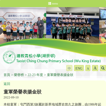
menu
A
中
ENG
A
首頁
榮譽榜
22-23 年度
童軍榮譽表揚金狀
返回
童軍榮譽表揚金狀
2022-09-10
本校童軍：屯門西第3旅屬於新界地域歷史悠久之旅團，由1986年起