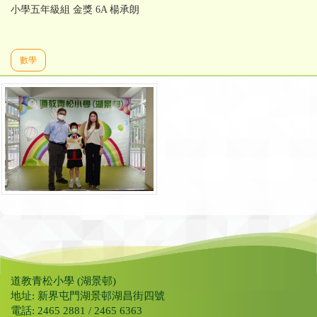
小學五年級組 金獎 6A 楊承朗
數學
道教青松小學 (湖景邨)
地址: 新界屯門湖景邨湖昌街四號
電話: 2465 2881 / 2465 6363