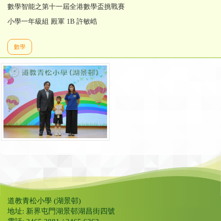
數學智能之第十一屆全港數學盃挑戰賽
小學一年級組 殿軍 1B 許敏峼
數學
道教青松小學 (湖景邨)
地址: 新界屯門湖景邨湖昌街四號