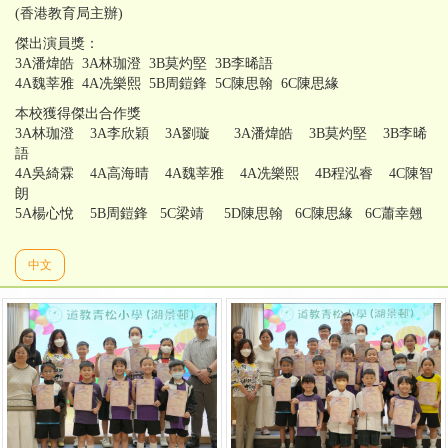
(香港教育局主辦)
傑出演員獎：
3A潘煒皓 3A林珈澄 3B莫灼堅 3B李晞語
4A魏莘雅 4A冼樂熙 5B周鎧鋒 5C陳思翰 6C陳思緣
本校獲得傑出合作獎
3A林珈澄 3A李欣穎 3A劉璇 3A潘煒皓 3B莫灼堅 3B李晞
語
4A吳綺霖 4A高海晴 4A魏莘雅 4A冼樂熙 4B程泓睿 4C陳智
朗
5A楊心悅 5B周鎧鋒 5C梁靖 5D陳思翰 6C陳思緣 6C蕭幸翹
中文