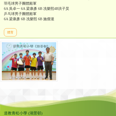
羽毛球男子團體殿軍
6A 吳卓一 6A 梁康彥 6B 冼樂熙4B洪子昊
乒乓球男子團體殿軍
6A 梁康彥 6B 冼樂熙 6B 施傑瀧
體育
道教青松小學 (湖景邨)