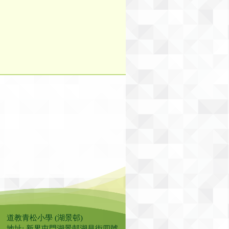
道教青松小學 (湖景邨)
地址: 新界屯門湖景邨湖昌街四號