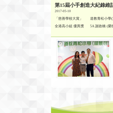
第15屆小手創造大紀錄維
2017-05-10
「慈善學校大賞」 道教青松小學(湖景
全港高小組 優異獎 5A 謝政橋 (榮