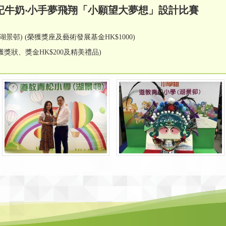
記牛奶‧小手夢飛翔「小願望大夢想」設計比賽
邨) (榮獲獎座及藝術發展基金HK$1000)
獲獎狀、獎金HK$200及精美禮品)