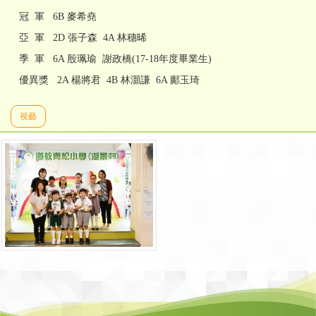
冠 軍 6B 麥希堯
亞 軍 2D 張子森 4A 林穗晞
季 軍 6A 殷珮瑜 謝政橋(17-18年度畢業生)
優異獎 2A 楊將君 4B 林灝謙 6A 鄺玉琦
視藝