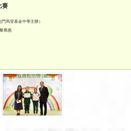
比賽
屯門馬登基金中學主辦）
A黎喬惠