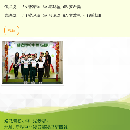
優異獎 5A 曹家琳 6A 鄒錦盈 6B 麥希堯
嘉許獎 5B 梁珉瑜 6A 殷珮瑜 6A 黎喬惠 6B 鍾詠珊
視藝
道教青松小學 (湖景邨)
地址: 新界屯門湖景邨湖昌街四號