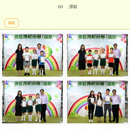
6D
譚穎
圖書