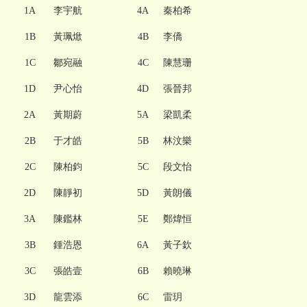
1A
李宇航
4A
秦柏希
1B
黃珮焮
4B
李僑
1C
鄒宛融
4C
陳慧珊
1D
尹心怡
4D
張晉邦
2A
黃期蔚
5A
梁凱柔
2B
于才皓
5B
林汶樂
2C
陳柏鈞
5C
段文怡
2D
陳靜初
5D
黃朗儀
3A
陳鑑林
5E
鄭煒恒
3B
鍾浩恩
6A
黃子欽
3C
張皓壹
6B
賴曉琳
3D
龍雲添
6C
雷玥