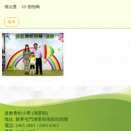
傑出獎 1D 鄧煦陶
數學
道教青松小學 (湖景邨)
地址: 新界屯門湖景邨湖昌街四號
電話: 2465 2881 / 2465 6363