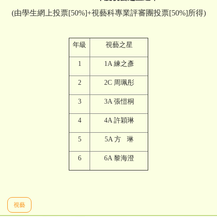
(由學生網上投票[50%]+視藝科專業評審團投票[50%]所得)
年級
視藝之星
1
1A 練之彥
2
2C 周珮彤
3
3A 張愷桐
4
4A 許穎琳
5
5A 方 琳
6
6A 黎海澄
視藝