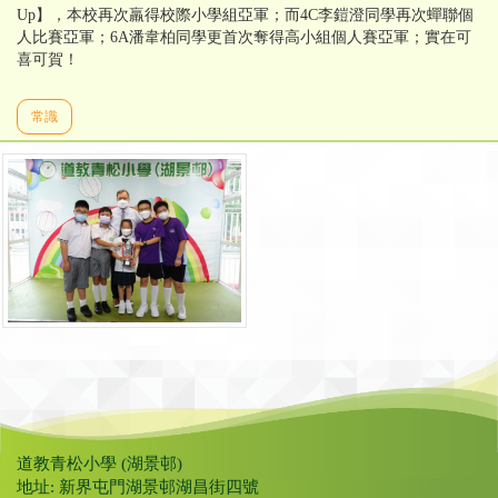
Up】，本校再次羸得校際小學組亞軍；而4C李鎧澄同學再次蟬聯個
人比賽亞軍；6A潘韋柏同學更首次奪得高小組個人賽亞軍；實在可
喜可賀！
常識
道教青松小學 (湖景邨)
地址: 新界屯門湖景邨湖昌街四號