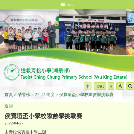
menu
A
中
ENG
A
首頁
榮譽榜
21-22 年度
侯寶垣盃小學校際數學挑戰賽
返回
侯寶垣盃小學校際數學挑戰賽
2022-04-27
由青松侯寶垣中學主辦