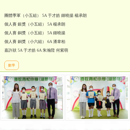
團體季軍（小五組） 5A 于才皓 鍾曉揚 楊承朗
個人賽 銀獎（小五組） 5A 楊承朗
個人賽 銅獎（小五組） 5A 鍾曉揚
個人賽 銅獎（小六組） 6A 潘韋柏
嘉許狀 5A 于才皓 6A 朱瀚陞 何紫萌
數學