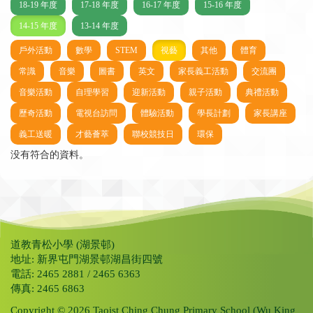
18-19 年度
17-18 年度
16-17 年度
15-16 年度
14-15 年度
13-14 年度
戶外活動
數學
STEM
視藝
其他
體育
常識
音樂
圖書
英文
家長義工活動
交流團
音樂活動
自理學習
迎新活動
親子活動
典禮活動
歷奇活動
電視台訪問
體驗活動
學長計劃
家長講座
義工送暖
才藝薈萃
聯校競技日
環保
没有符合的資料。
道教青松小學 (湖景邨)
地址: 新界屯門湖景邨湖昌街四號
電話: 2465 2881 / 2465 6363
傳真: 2465 6863
Copyright © 2026 Taoist Ching Chung Primary School (Wu King