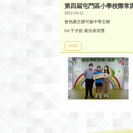
第四屆屯門區小學校際常
2022-10-12
嗇色園主辦可藝中學主辦
6A 于才皓 最佳表現獎
STEM