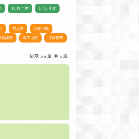
度
18-19 年度
17-18 年度
動
交流團
音樂活動
家長講座
義工送暖
才藝薈萃
顯示 1-6 筆, 共 6 筆。