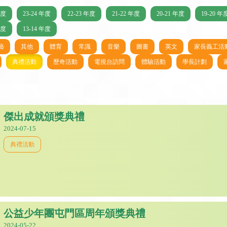
年度
23-24 年度
22-23 年度
21-22 年度
20-21 年度
19-20 年
年度
13-14 年度
藝
其他
體育
常識
音樂
圖書
英文
家長義工活
典禮活動
歷奇活動
電視台訪問
體驗活動
學長計劃
傑出成就頒獎典禮
2024-07-15
典禮活動
公益少年團屯門區周年頒獎典禮
2024-05-22