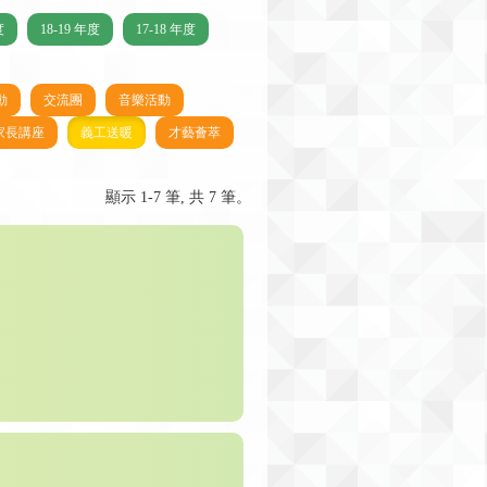
度
18-19 年度
17-18 年度
動
交流團
音樂活動
家長講座
義工送暖
才藝薈萃
顯示 1-7 筆, 共 7 筆。