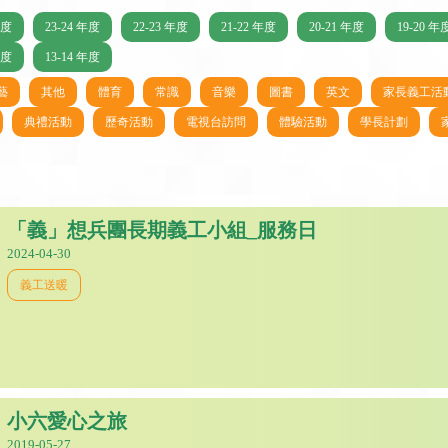
年度
23-24 年度
22-23 年度
21-22 年度
20-21 年度
19-20 年
年度
13-14 年度
藝
其他
體育
常識
音樂
圖書
英文
家長義工活
典禮活動
歷奇活動
電視台訪問
體驗活動
學長計劃
「義」想兵團長期義工小組_服務日
2024-04-30
義工送暖
小六愛心之旅
2019-05-27