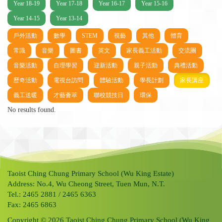
Year 18-19
Year 17-18
Year 16-17
Year 15-16
Year 14-15
Year 13-14
戶外活動
數學
STEM
視藝
其他
體育
常識
音樂
圖書
英文
家長義工活動
交流團
音樂活動
自理學習
迎新活動
親子活動
典禮活動
歷奇活動
電視台訪問
體驗活動
學長計劃
家長講座
義工送暖
才藝薈萃
聯校競技日
環保
No results found.
Taoist Ching Chung Primary School (Wu King Estate)
Address: No.4, Wu Cheong Street, Tuen Mun, N.T.
Tel.: 2465 2881 / 2465 6363
Fax: 2465 6863
Copyright © 2026 Taoist Ching Chung Primary School (Wu King