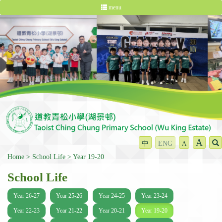
menu
A
中
ENG
A
Home
School Life
Year 19-20
School Life
Year 26-27
Year 25-26
Year 24-25
Year 23-24
Year 22-23
Year 21-22
Year 20-21
Year 19-20