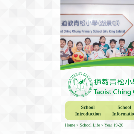
School
School
Introduction
Informati
Home
School Life
Year 19-20