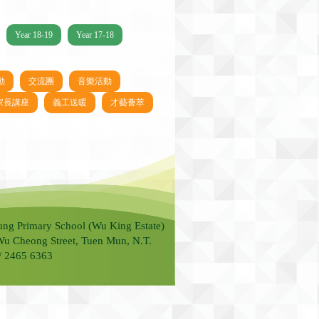
Year 18-19
Year 17-18
動
交流團
音樂活動
家長講座
義工送暖
才藝薈萃
ung Primary School (Wu King Estate)
Wu Cheong Street, Tuen Mun, N.T.
 / 2465 6363