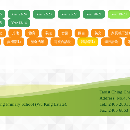
25
Year 23-24
Year 22-23
Year 21-22
Year 20-21
Year 19-20
15
Year 13-14
藝
其他
體育
常識
音樂
圖書
英文
家長義工活
典禮活動
歷奇活動
電視台訪問
體驗活動
學長計劃
Taoist Ching Ch
Address: No.4, 
ng Primary School (Wu King Estate).
Tel.: 2465 2881
Fax: 2465 6863