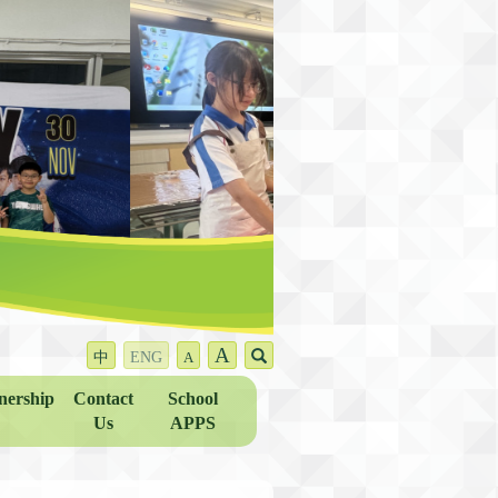
A
中
ENG
A
nership
Contact
School
Us
APPS