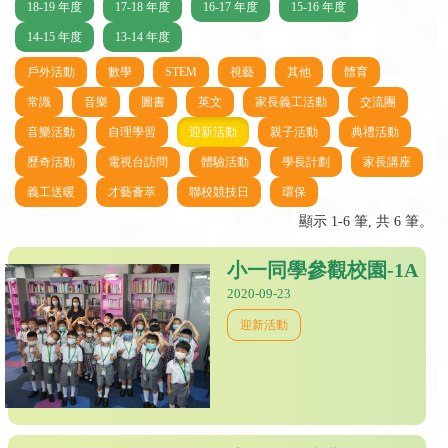
18-19 年度
17-18 年度
16-17 年度
15-16 年度
14-15 年度
13-14 年度
戶外活動
數學
STEM
視藝
其他
體育
常識
音樂
圖書
英文
家長義工活動
交流團
音樂活動
自理學習
迎新活動
親子活動
典禮活動
歷奇活動
電視台訪問
體驗活動
學長計劃
家長講座
義工送暖
才藝薈萃
聯校競技日
環保
顯示 1-6 筆, 共 6 筆。
小一同學參觀校園-1A
2020-09-23
迎新活動