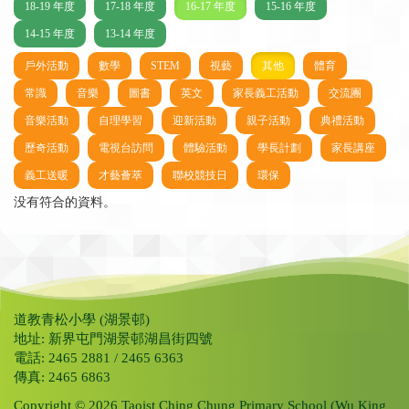
18-19 年度
17-18 年度
16-17 年度
15-16 年度
14-15 年度
13-14 年度
戶外活動
數學
STEM
視藝
其他
體育
常識
音樂
圖書
英文
家長義工活動
交流團
音樂活動
自理學習
迎新活動
親子活動
典禮活動
歷奇活動
電視台訪問
體驗活動
學長計劃
家長講座
義工送暖
才藝薈萃
聯校競技日
環保
没有符合的資料。
道教青松小學 (湖景邨)
地址: 新界屯門湖景邨湖昌街四號
電話: 2465 2881 / 2465 6363
傳真: 2465 6863
Copyright © 2026 Taoist Ching Chung Primary School (Wu King