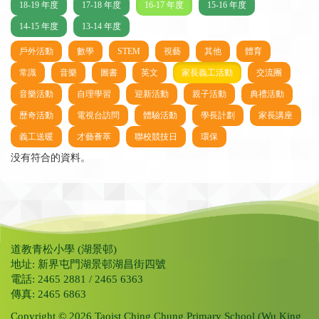
18-19 年度
17-18 年度
16-17 年度
15-16 年度
14-15 年度
13-14 年度
戶外活動
數學
STEM
視藝
其他
體育
常識
音樂
圖書
英文
家長義工活動
交流團
音樂活動
自理學習
迎新活動
親子活動
典禮活動
歷奇活動
電視台訪問
體驗活動
學長計劃
家長講座
義工送暖
才藝薈萃
聯校競技日
環保
没有符合的資料。
道教青松小學 (湖景邨)
地址: 新界屯門湖景邨湖昌街四號
電話: 2465 2881 / 2465 6363
傳真: 2465 6863
Copyright © 2026 Taoist Ching Chung Primary School (Wu King