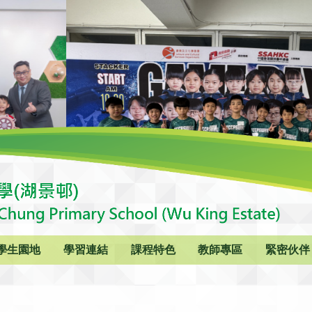
學生園地
學習連結
課程特色
教師專區
緊密伙伴