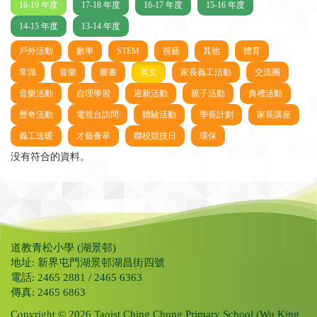
18-19 年度
17-18 年度
16-17 年度
15-16 年度
14-15 年度
13-14 年度
戶外活動
數學
STEM
視藝
其他
體育
常識
音樂
圖書
英文
家長義工活動
交流團
音樂活動
自理學習
迎新活動
親子活動
典禮活動
歷奇活動
電視台訪問
體驗活動
學長計劃
家長講座
義工送暖
才藝薈萃
聯校競技日
環保
没有符合的資料。
道教青松小學 (湖景邨)
地址: 新界屯門湖景邨湖昌街四號
電話: 2465 2881 / 2465 6363
傳真: 2465 6863
Copyright © 2026 Taoist Ching Chung Primary School (Wu King