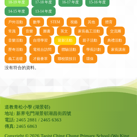
18-19 年度
17-18 年度
16-17 年度
15-16 年度
14-15 年度
13-14 年度
戶外活動
數學
STEM
視藝
其他
體育
常識
音樂
圖書
英文
家長義工活動
交流團
音樂活動
自理學習
迎新活動
親子活動
典禮活動
歷奇活動
電視台訪問
體驗活動
學長計劃
家長講座
義工送暖
才藝薈萃
聯校競技日
環保
没有符合的資料。
道教青松小學 (湖景邨)
地址: 新界屯門湖景邨湖昌街四號
電話: 2465 2881 / 2465 6363
傳真: 2465 6863
Copyright © 2026 Taoist Ching Chung Primary School (Wu King