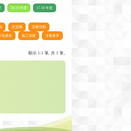
度
18-19 年度
17-18 年度
動
交流團
音樂活動
家長講座
義工送暖
才藝薈萃
顯示 1-1 筆, 共 1 筆。