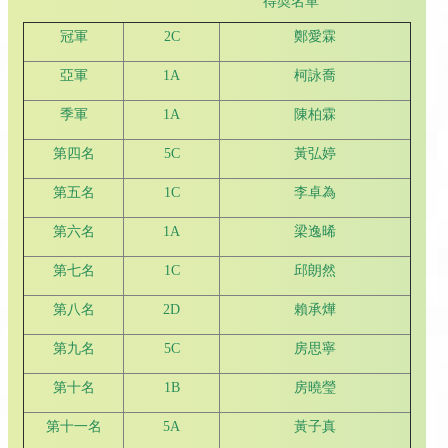
得奬名單
冠軍
2C
鄭愛霖
亞軍
1A
柯詠喬
季軍
1A
陳柏霖
第四名
5C
黃弘婷
第五名
1C
李卓為
第六名
1A
梁逸晞
第七名
1C
邱朗然
第八名
2D
賴承燁
第九名
5C
房思寧
第十名
1B
房曉瑩
第十一名
5A
黃子真