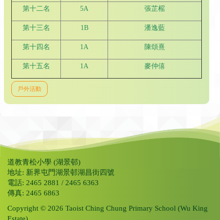
第十二名
5A
張芷榣
第十三名
1B
潘逸藍
第十四名
1A
陳頌熹
第十五名
1A
麥仲僖
戶外活動
道教青松小學 (湖景邨)
地址: 新界屯門湖景邨湖昌街四號
電話: 2465 2881 / 2465 6363
傳真: 2465 6863
Copyright © 2026 Taoist Ching Chung Primary School (Wu King
Estate).