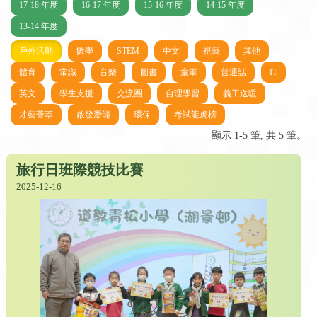
17-18 年度
16-17 年度
15-16 年度
14-15 年度
13-14 年度
戶外活動
數學
STEM
中文
視藝
其他
體育
常識
音樂
圖書
童軍
普通話
IT
英文
學生支援
交流團
自理學習
義工送暖
才藝薈萃
啟發潛能
環保
考試龍虎榜
顯示 1-5 筆, 共 5 筆。
旅行日班際競技比賽
2025-12-16