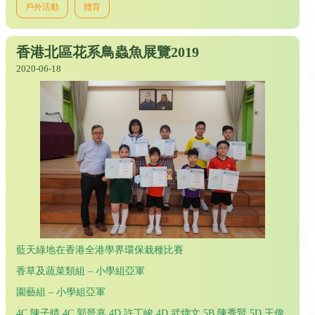
戶外活動
體育
香港北區花系鳥蟲魚展覽2019
2020-06-18
藍天綠地在香港全港學界環保栽種比賽
香草及蔬菜類組 – 小學組亞軍
園藝組 – 小學組亞軍
4C 陳子晴 4C 郭晉嘉 4D 許丁峻 4D 武煒文 5B 陳秀賢 5D 王偉