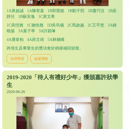
1A黃啟誠 1A陳宥嘉 1B郭寶懿 1B劉子熙 1B蕭巧汶 1B巫
靜兒 1B蘇安逸 1C黃文希
1C吳愷翹 1C施悅翹 1D吳筠儀 2C馬啟越 2C王芊悠 3A鍾
曉揚 3A葉子寧 3A許穎琳
4A潘韋柏 4A薛文靖 5A林穗晞
跨境生及畢業生的獎項會於稍後補回頒發。
自理學習
啟發潛能
2019-2020「待人有禮好少年」獲頒嘉許狀學
生
2020-06-26