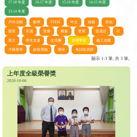
17-18 年度
16-17 年度
15-16 年度
14-15 年度
13-14 年度
戶外活動
數學
STEM
中文
視藝
其他
體育
常識
音樂
圖書
童軍
普通話
IT
英文
學生支援
交流團
自理學習
義工送暖
才藝薈萃
啟發潛能
環保
考試龍虎榜
顯示 1-3 筆, 共 3 筆。
上年度全級榮譽獎
2020-10-06