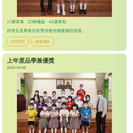
1C陳韋臻 2D林曦旋 4A潘韋柏
跨境生及畢業生的獎項會於稍後補回頒發。
自理學習
啟發潛能
上年度品學兼優獎
2020-10-06