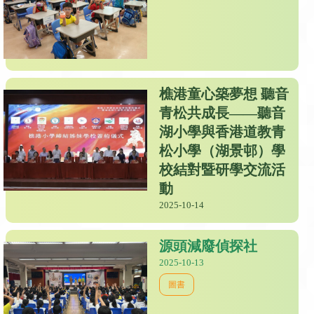
樵港童心築夢想 聽音
青松共成長——聽音
湖小學與香港道教青
松小學（湖景邨）學
校結對暨研學交流活
動
2025-10-14
源頭減廢偵探社
2025-10-13
圖書