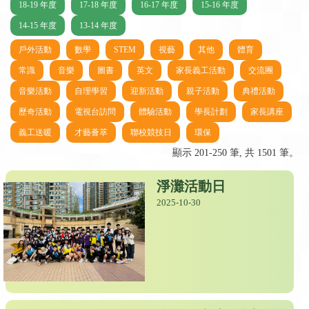
18-19 年度
17-18 年度
16-17 年度
15-16 年度
14-15 年度
13-14 年度
戶外活動
數學
STEM
視藝
其他
體育
常識
音樂
圖書
英文
家長義工活動
交流團
音樂活動
自理學習
迎新活動
親子活動
典禮活動
歷奇活動
電視台訪問
體驗活動
學長計劃
家長講座
義工送暖
才藝薈萃
聯校競技日
環保
顯示 201-250 筆, 共 1501 筆。
淨灘活動日
2025-10-30