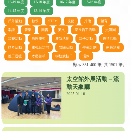
18-19 年度
17-18 年度
16-17 年度
15-16 年度
14-15 年度
13-14 年度
戶外活動
數學
STEM
視藝
其他
體育
常識
音樂
圖書
英文
家長義工活動
交流團
音樂活動
自理學習
迎新活動
親子活動
典禮活動
歷奇活動
電視台訪問
體驗活動
學長計劃
家長講座
義工送暖
才藝薈萃
聯校競技日
環保
顯示 351-400 筆, 共 1501 筆。
太空館外展活動 – 流
動天象廳
2025-01-18