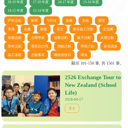
18-19 年度
17-18 年度
16-17 年度
15-16 年度
14-15 年度
13-14 年度
戶外活動
數學
STEM
視藝
其他
體育
常識
音樂
圖書
英文
家長義工活動
交流團
音樂活動
自理學習
迎新活動
親子活動
典禮活動
歷奇活動
電視台訪問
體驗活動
學長計劃
家長講座
義工送暖
才藝薈萃
聯校競技日
環保
顯示 101-150 筆, 共 1501 筆。
2526 Exchange Tour to
New Zealand (School
Life)
2026-04-17
英文